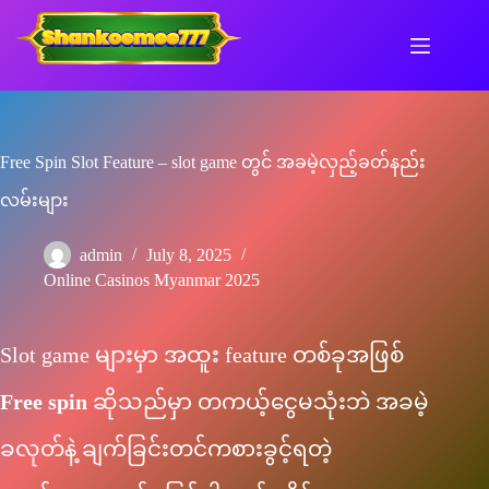
Skip
to
content
Free Spin Slot Feature – slot game တွင် အခမဲ့လှည့်ခတ်နည်း
လမ်းများ
admin
July 8, 2025
Online Casinos Myanmar 2025
Slot game များမှာ အထူး feature တစ်ခုအဖြစ်
Free spin
ဆိုသည်မှာ တကယ့်ငွေမသုံးဘဲ အခမဲ့
ခလုတ်နဲ့ ချက်ခြင်းတင်ကစားခွင့်ရတဲ့