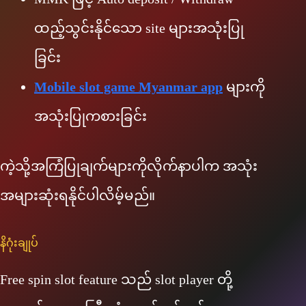
ထည့်သွင်းနိုင်သော site များအသုံးပြု
ခြင်း
Mobile slot game Myanmar app
များကို
အသုံးပြုကစားခြင်း
ကဲ့သို့အကြံပြုချက်များကိုလိုက်နာပါက အသုံး
အများဆုံးရနိုင်ပါလိမ့်မည်။
နိဂုံးချုပ်
Free spin slot feature သည် slot player တို့