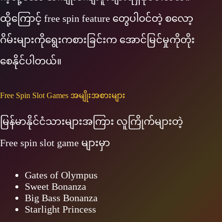
ထို့ကြောင့် free spin feature တွေပါဝင်တဲ့ စလော့
ဂိမ်းများကိုရွေးကစားခြင်းက အောင်မြင်မှုကိုတိုး
စေနိုင်ပါတယ်။
Free Spin Slot Games အမျိုးအစားများ
မြန်မာနိုင်ငံသားများအကြား လူကြိုက်များတဲ့
Free spin slot game များမှာ
Gates of Olympus
Sweet Bonanza
Big Bass Bonanza
Starlight Princess