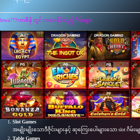
Inwa777ကာစီနို တွင် ကစားနိုင်သည့် ဂိမ်းများ
Slot Games
အမျိုးမျိုးသောဒီဇိုင်းများနှင့် ဆုကြေးပေါများသော slot ဂိမ်
Table Games