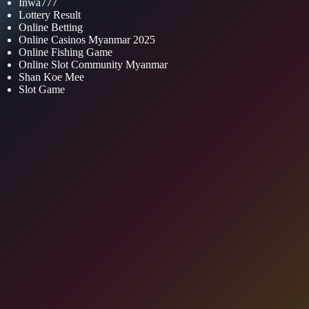
Inwa777
Lottery Result
Online Betting
Online Casinos Myanmar 2025
Online Fishing Game
Online Slot Community Myanmar
Shan Koe Mee
Slot Game