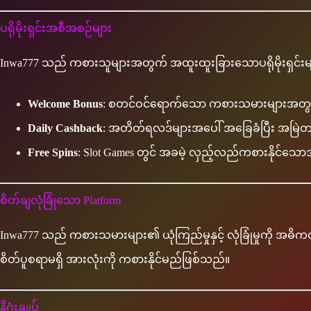
ပရိုမိုးရှင်းအစီအစဉ်များ
Inwa777 သည် ကစားသူများအတွက် အထူးထူးခြားသောပရိုမိုးရှင်း
Welcome Bonus
: စတင်ဝင်ရောက်သော ကစားသမားများအတွက် 
Daily Cashback
: အတိတ်ရလဒ်များအပေါ် အခြေခံပြီး အမြဲတန်း
Free Spins
: Slot Games တွင် အခမဲ့ လှည့်လည်ကစားနိုင်သော
စိတ်ချလုံခြုံသော Platform
Inwa777 သည် ကစားသမားများ၏ ယုံကြည်မှုနှင့် လုံခြုံမှုကို အဓိ
စိတ်ပူစရာမရှိ အားလုံးကို ကစားနိုင်မည်ဖြစ်သည်။
နိဂုံးချုပ်