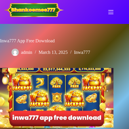
Skip
to
content
Inwa777 App Free Download
admin
March 13, 2025
Inwa777