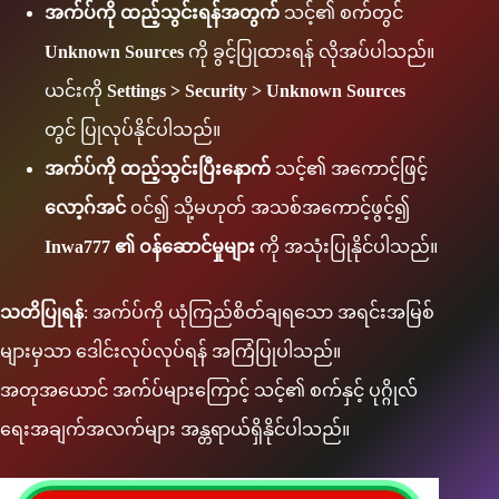
အက်ပ်ကို ထည့်သွင်းရန်အတွက်
သင့်၏ စက်တွင်
Unknown Sources
ကို ခွင့်ပြုထားရန် လိုအပ်ပါသည်။
ယင်းကို
Settings > Security > Unknown Sources
တွင် ပြုလုပ်နိုင်ပါသည်။
အက်ပ်ကို ထည့်သွင်းပြီးနောက်
သင့်၏ အကောင့်ဖြင့်
လော့ဂ်အင်
ဝင်၍ သို့မဟုတ် အသစ်အကောင့်ဖွင့်၍
Inwa777 ၏ ဝန်ဆောင်မှုများ
ကို အသုံးပြုနိုင်ပါသည်။
သတိပြုရန်
: အက်ပ်ကို ယုံကြည်စိတ်ချရသော အရင်းအမြစ်
များမှသာ ဒေါင်းလုပ်လုပ်ရန် အကြံပြုပါသည်။
အတုအယောင် အက်ပ်များကြောင့် သင့်၏ စက်နှင့် ပုဂ္ဂိုလ်
ရေးအချက်အလက်များ အန္တရာယ်ရှိနိုင်ပါသည်။