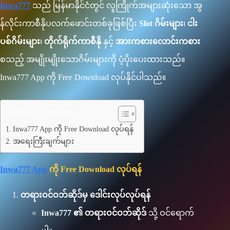
Inwa777
သည် မြန်မာနိုင်ငံတွင် လူကြိုက်အများဆုံးသော အွ
န်လိုင်းကာစီနိုပလက်ဖောင်းတစ်ခုဖြစ်ပြီး
Slot ဂိမ်းများ
၊
ငါး
ပစ်ဂိမ်းများ
၊
တိုက်ရိုက်ကာစီနို
နှင့်
အားကစားလောင်းကစား
စသည့် အမျိုးမျိုးသောဂိမ်းများကို ပံ့ပိုးပေးထားသည်။
Inwa777 App ကို Free Download လုပ်နိုင်ပါသည်။
Table of Contents
Inwa777 App ကို Free Download လုပ်ရန်
အရေးကြီးချက်များ
Inwa777 App
ကို Free Download လုပ်ရန်
တရားဝင်ဝဘ်ဆိုဒ်မှ ဒေါင်းလုပ်လုပ်ရန်
Inwa777 ၏ တရားဝင်ဝဘ်ဆိုဒ်
သို့ ဝင်ရောက်