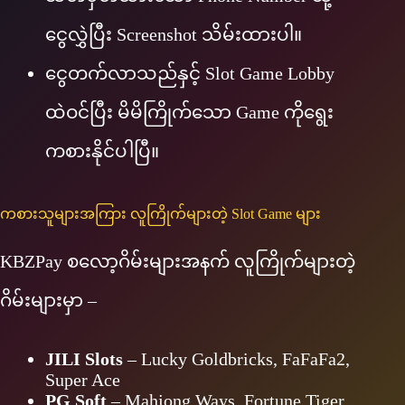
ငွေလွှဲပြီး Screenshot သိမ်းထားပါ။
ငွေတက်လာသည်နှင့် Slot Game Lobby
ထဲဝင်ပြီး မိမိကြိုက်သော Game ကိုရွေး
ကစားနိုင်ပါပြီ။
ကစားသူများအကြား လူကြိုက်များတဲ့ Slot Game များ
KBZPay စလော့ဂိမ်းများအနက် လူကြိုက်များတဲ့
ဂိမ်းများမှာ –
JILI Slots
– Lucky Goldbricks, FaFaFa2,
Super Ace
PG Soft
– Mahjong Ways, Fortune Tiger,