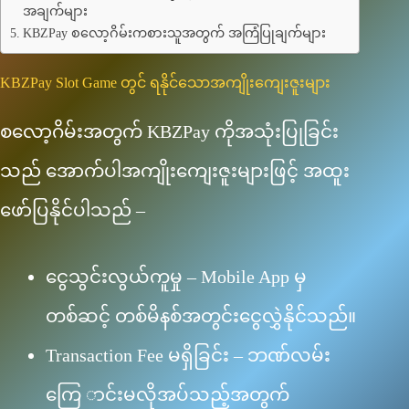
အချက်များ
KBZPay စလော့ဂိမ်းကစားသူအတွက် အကြံပြုချက်များ
KBZPay Slot Game တွင် ရနိုင်သောအကျိုးကျေးဇူးများ
စလော့ဂိမ်းအတွက် KBZPay ကိုအသုံးပြုခြင်း
သည် အောက်ပါအကျိုးကျေးဇူးများဖြင့် အထူး
ဖော်ပြနိုင်ပါသည် –
ငွေသွင်းလွယ်ကူမှု – Mobile App မှ
တစ်ဆင့် တစ်မိနစ်အတွင်းငွေလွှဲနိုင်သည်။
Transaction Fee မရှိခြင်း – ဘဏ်လမ်း
ကြေ ာင်းမလိုအပ်သည့်အတွက်