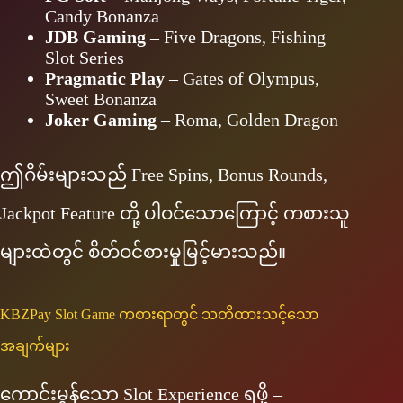
Candy Bonanza
JDB Gaming
– Five Dragons, Fishing
Slot Series
Pragmatic Play
– Gates of Olympus,
Sweet Bonanza
Joker Gaming
– Roma, Golden Dragon
ဤဂိမ်းများသည် Free Spins, Bonus Rounds,
Jackpot Feature တို့ ပါဝင်သောကြောင့် ကစားသူ
များထဲတွင် စိတ်ဝင်စားမှုမြင့်မားသည်။
KBZPay Slot Game ကစားရာတွင် သတိထားသင့်သော
အချက်များ
ကောင်းမွန်သော Slot Experience ရဖို့ –