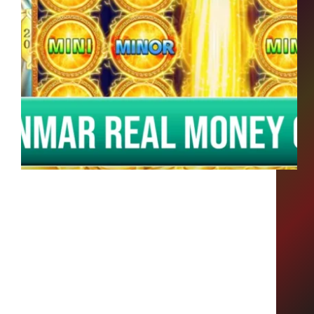
💸 Myanmar Real Money Game သည် မြန်မာနိုင်ငံရှိ
လူများသည် ငွေအစစ် (MMK) ဖြင့် ကစားနိုင်ပြီး
အနိုင်ရပါကငွေပြန်အမ်းနိုင်သော အွန်လိုင်းဂိမ်းများ
ကိုရည်ညွှန်းပါသည်။ WavePay / KBZPay မှတဆင့်
ငွေပေးချေရလွယ်ကူခြင်းနှင့် မိုဘိုင်းလ်ဖုန်းများမှ
တဆင့် ကစားနိုင်ခြင်းတို့ကြောင့် အဆိုပါဂိမ်း