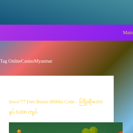
Skip
to
content
Main
Tag
OnlineCasinoMyanmar
Inwa777
Inwa777 Free Bonus 8000ks Code – ကြိုဆိုဘော
နပ် 8,000 ကျပ်