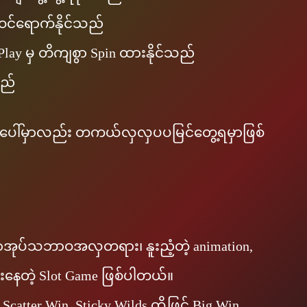
်းဝင်ရောက်နိုင်သည်
o Play မှ တိကျစွာ Spin ထားနိုင်သည်
သည်
en ပေါ်မှာလည်း တကယ်လှလှပပမြင်တွေ့ရမှာဖြစ်
်သဘာဝအလှတရား၊ နူးညံ့တဲ့ animation,
ထူးနေတဲ့ Slot Game ဖြစ်ပါတယ်။
atter Win, Sticky Wilds တို့ဖြင့် Big Win