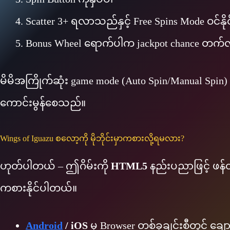
Scatter 3+ ရလာသည်နှင့် Free Spins Mode ဝင်နိုင
Bonus Wheel ရောက်ပါက jackpot chance တ
မိမိအကြိုက်ဆုံး game mode (Auto Spin/Manual Spin) ဖ
ကောင်းမွန်စေသည်။
Wings of Iguazu စလော့ကို မိုဘိုင်းမှာကစားလို့ရမလား?
ဟုတ်ပါတယ် – ဤဂိမ်းကို
HTML5
နည်းပညာဖြင့် ဖန်
ကစားနိုင်ပါတယ်။
Android
/ iOS
မှ Browser တစ်ခုချင်းစီတွင် ချော