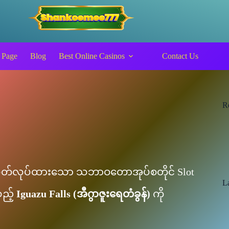
 Page
Blog
Best Online Casinos
Contact Us
R
ုတ်လုပ်ထားသော သဘာဝတောအုပ်စတိုင် Slot
La
သည့်
Iguazu Falls (အီဂွာဇူးရေတံခွန်)
ကို