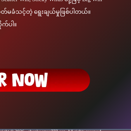
ှတ်မခံသင့်တဲ့ ရွေးချယ်မှုဖြစ်ပါတယ်။
ိုက်ပါ။