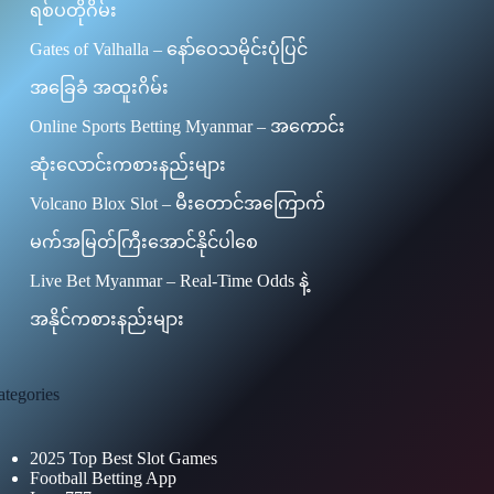
ရစ်ပတိုဂိမ်း
Gates of Valhalla – နော်ဝေသမိုင်းပုံပြင်
အခြေခံ အထူးဂိမ်း
Online Sports Betting Myanmar – အကောင်း
ဆုံးလောင်းကစားနည်းများ
Volcano Blox Slot – မီးတောင်အကြောက်
မက်အမြတ်ကြီးအောင်နိုင်ပါစေ
Live Bet Myanmar – Real-Time Odds နဲ့
အနိုင်ကစားနည်းများ
ategories
2025 Top Best Slot Games
Football Betting App