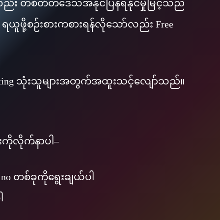
လည်း တစိတ်တဒေသအနိုင်ပြန်ရနိုင်မှုမြင့်သည်
 ရယူဖို့စဉ်းစားကစားရန်လိုသော်လည်း Free
dgeting သုံးသူများအတွက်အထူးသင့်လျော်သည်။
ိုလိုက်နာပါ–
no တစ်ခုကိုရွေးချယ်ပါ
ါ